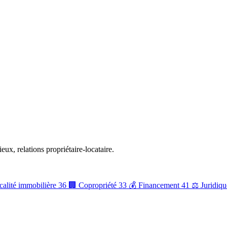
ieux, relations propriétaire-locataire.
calité immobilière
36
🏢
Copropriété
33
💰
Financement
41
⚖️
Juridiqu