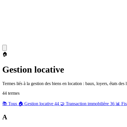
🏠
Gestion locative
Termes liés à la gestion des biens en location : baux, loyers, états des l
44
terme
s
📚
Tous
🏠
Gestion locative
44
🤝
Transaction immobilière
36
📊
Fis
A