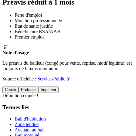
Préavis réduit à 1 mois
Perte d'emploi
Mutation professionnelle
État de santé justifié
Bénéficiaire RSA/AAH
Premier emploi
💡
Note d'usage
Le préavis du bailleur (congé pour vente, reprise, motif légitime) est
toujours de 6 mois minimum.
Source officielle :
Service-Public.fr
Copier
Partager
Imprimer
Définition copiée !
Termes liés
Bail d'habitation
Zone tendue
Avenant au bail
Bail mobilité