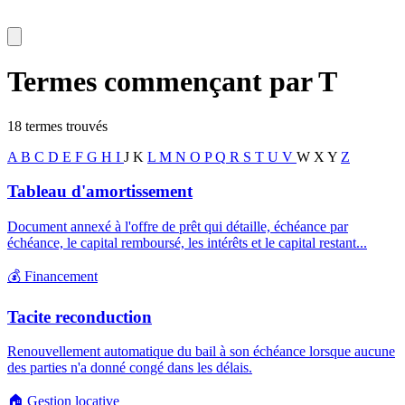
Termes commençant par
T
18
terme
s
trouvé
s
A
B
C
D
E
F
G
H
I
J
K
L
M
N
O
P
Q
R
S
T
U
V
W
X
Y
Z
Tableau d'amortissement
Document annexé à l'offre de prêt qui détaille, échéance par
échéance, le capital remboursé, les intérêts et le capital restant...
💰
Financement
Tacite reconduction
Renouvellement automatique du bail à son échéance lorsque aucune
des parties n'a donné congé dans les délais.
🏠
Gestion locative