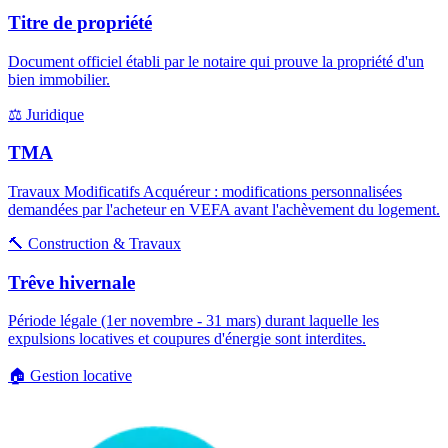
Titre de propriété
Document officiel établi par le notaire qui prouve la propriété d'un
bien immobilier.
⚖️
Juridique
TMA
Travaux Modificatifs Acquéreur : modifications personnalisées
demandées par l'acheteur en VEFA avant l'achèvement du logement.
🔨
Construction & Travaux
Trêve hivernale
Période légale (1er novembre - 31 mars) durant laquelle les
expulsions locatives et coupures d'énergie sont interdites.
🏠
Gestion locative