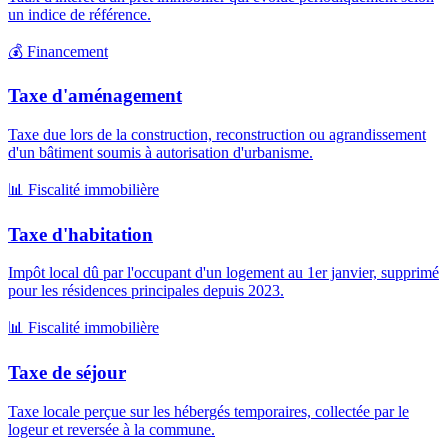
un indice de référence.
💰
Financement
Taxe d'aménagement
Taxe due lors de la construction, reconstruction ou agrandissement
d'un bâtiment soumis à autorisation d'urbanisme.
📊
Fiscalité immobilière
Taxe d'habitation
Impôt local dû par l'occupant d'un logement au 1er janvier, supprimé
pour les résidences principales depuis 2023.
📊
Fiscalité immobilière
Taxe de séjour
Taxe locale perçue sur les hébergés temporaires, collectée par le
logeur et reversée à la commune.