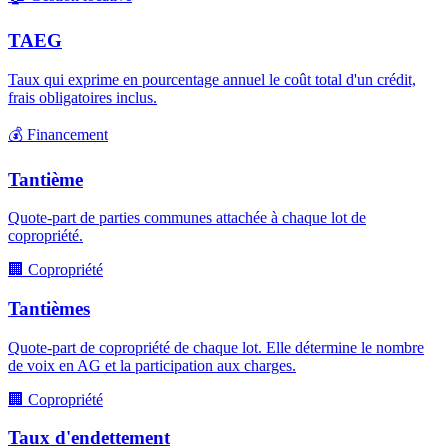
TAEG
Taux qui exprime en pourcentage annuel le coût total d'un crédit,
frais obligatoires inclus.
💰
Financement
Tantième
Quote-part de parties communes attachée à chaque lot de
copropriété.
🏢
Copropriété
Tantièmes
Quote-part de copropriété de chaque lot. Elle détermine le nombre
de voix en AG et la participation aux charges.
🏢
Copropriété
Taux d'endettement