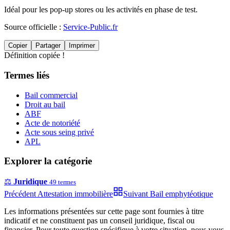
Idéal pour les pop-up stores ou les activités en phase de test.
Source officielle :
Service-Public.fr
Copier
Partager
Imprimer
Définition copiée !
Termes liés
Bail commercial
Droit au bail
ABF
Acte de notoriété
Acte sous seing privé
APL
Explorer la catégorie
⚖️
Juridique
49
termes
Précédent
Attestation immobilière
Suivant
Bail emphytéotique
Les informations présentées sur cette page sont fournies à titre
indicatif et ne constituent pas un conseil juridique, fiscal ou
financier. Pour toute question spécifique à votre situation, nous vous