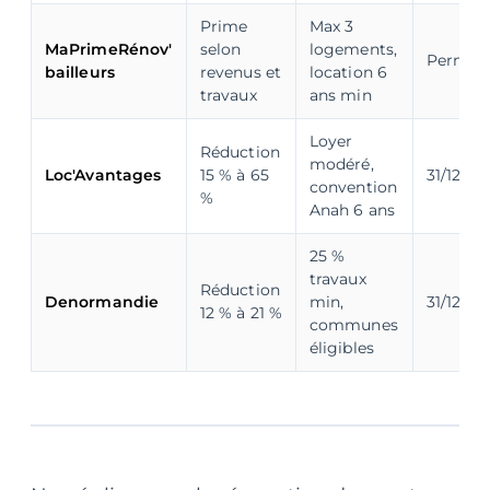
Prime
Max 3
MaPrimeRénov'
selon
logements,
Perman
bailleurs
revenus et
location 6
travaux
ans min
Loyer
Réduction
modéré,
Loc'Avantages
15 % à 65
31/12/20
convention
%
Anah 6 ans
25 %
travaux
Réduction
Denormandie
min,
31/12/20
12 % à 21 %
communes
éligibles